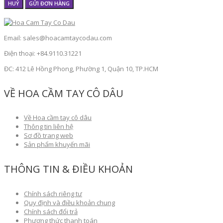
HUỶ
GỬI ĐƠN HÀNG
Email: sales@hoacamtaycodau.com
Điện thoại: +84.9110.31221
ĐC: 412 Lê Hồng Phong, Phường 1, Quận 10, TP.HCM
VỀ HOA CẦM TAY CÔ DÂU
Về Hoa cầm tay cô dâu
Thông tin liên hệ
Sơ đồ trang web
Sản phẩm khuyến mãi
THÔNG TIN & ĐIỀU KHOẢN
Chính sách riêng tư
Quy định và điều khoản chung
Chính sách đổi trả
Phương thức thanh toán