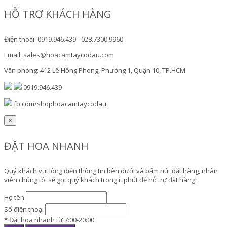
HỖ TRỢ KHÁCH HÀNG
Điện thoại: 0919.946.439 - 028.7300.9960
Email: sales@hoacamtaycodau.com
Văn phòng: 412 Lê Hồng Phong, Phường 1, Quận 10, TP.HCM
0919.946.439
fb.com/shophoacamtaycodau
×
ĐẶT HOA NHANH
Quý khách vui lòng điền thông tin bên dưới và bấm nút đặt hàng, nhân
viên chúng tôi sẽ gọi quý khách trong ít phút để hỗ trợ đặt hàng:
Họ tên
Số điện thoại
* Đặt hoa nhanh từ 7:00-20:00