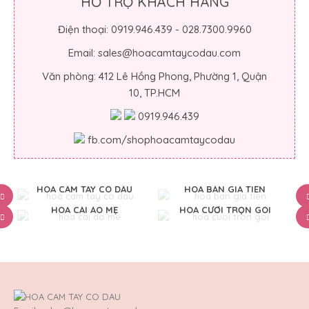
HỖ TRỢ KHÁCH HÀNG
Điện thoại: 0919.946.439 - 028.7300.9960
Email: sales@hoacamtaycodau.com
Văn phòng: 412 Lê Hồng Phong, Phường 1, Quận
10, TP.HCM
0919.946.439
fb.com/shophoacamtaycodau
HOA CẦM TAY CÔ DÂU
HOA BÀN GIA TIÊN
HOA CÀI ÁO MẸ
HOA CƯỚI TRỌN GÓI