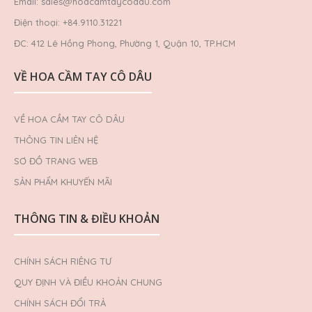
Email: sales@hoacamtaycodau.com
Điện thoại: +84.9110.31221
ĐC: 412 Lê Hồng Phong, Phường 1, Quận 10, TP.HCM
VỀ HOA CẦM TAY CÔ DÂU
VỀ HOA CẦM TAY CÔ DÂU
THÔNG TIN LIÊN HỆ
SƠ ĐỒ TRANG WEB
SẢN PHẨM KHUYẾN MÃI
THÔNG TIN & ĐIỀU KHOẢN
CHÍNH SÁCH RIÊNG TƯ
QUY ĐỊNH VÀ ĐIỀU KHOẢN CHUNG
CHÍNH SÁCH ĐỔI TRẢ