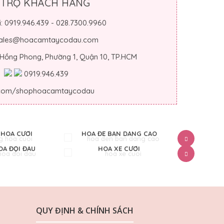
 TRỢ KHÁCH HÀNG
i: 0919.946.439 - 028.7300.9960
 sales@hoacamtaycodau.com
 Hồng Phong, Phường 1, Quận 10, TP.HCM
0919.946.439
.com/shophoacamtaycodau
HOA CƯỚI
HOA ĐỂ BÀN DÁNG CAO
HOA ĐỂ 
A ĐỘI ĐẦU
HOA XE CƯỚI
CỔN
QUY ĐỊNH & CHÍNH SÁCH