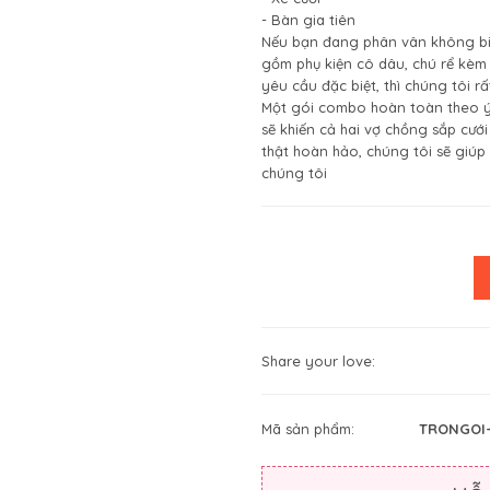
- Bàn gia tiên
Nếu bạn đang phân vân không biế
gồm phụ kiện cô dâu, chú rể kèm 
yêu cầu đặc biệt, thì chúng tôi r
Một gói combo hoàn toàn theo ý 
sẽ khiến cả hai vợ chồng sắp cướ
thật hoàn hảo, chúng tôi sẽ giúp 
chúng tôi
Share your love:
Mã sản phẩm:
TRONGOI