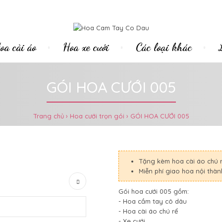
oa cài áo
Hoa xe cưới
Các loại khác
GÓI HOA CƯỚI 005
Trang chủ
Hoa cưới trọn gói
GÓI HOA CƯỚI 005
Tặng kèm hoa cài áo chú 
Miễn phí giao hoa nội thà
Gói hoa cưới 005 gồm:
- Hoa cầm tay cô dâu
- Hoa cài áo chú rể
- Xe cưới