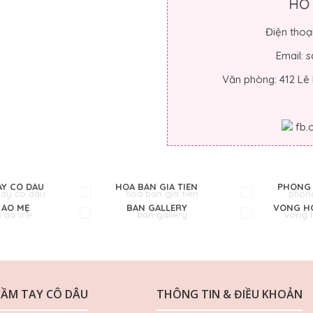
HỖ
Điện thoạ
Email:
Văn phòng: 412 Lê
fb
AY CÔ DÂU
HOA BÀN GIA TIÊN
PHÔNG 
 ÁO MẸ
BÀN GALLERY
VÒNG HO
CẦM TAY CÔ DÂU
THÔNG TIN & ĐIỀU KHOẢN