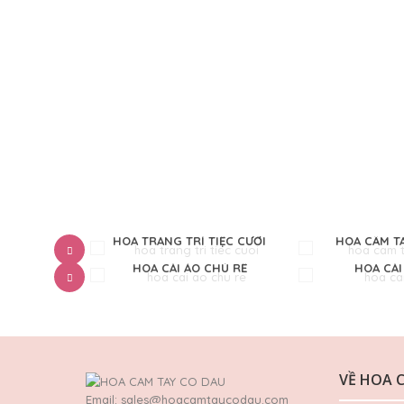
 TRÍ
HOA TRANG TRÍ TIỆC CƯỚI
HOA CẦM T
TAY
HOA CÀI ÁO CHÚ RỂ
HOA CÀI
VỀ HOA 
Email: sales@hoacamtaycodau.com