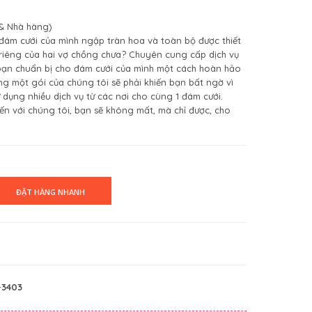
a & Nhà hàng)
đám cưới của mình ngập tràn hoa và toàn bộ được thiết
iêng của hai vợ chồng chưa? Chuyên cung cấp dịch vụ
 bạn chuẩn bị cho đám cưới của mình một cách hoàn hảo
ng một gói của chúng tôi sẽ phải khiến bạn bất ngờ vì
sử dụng nhiều dịch vụ từ các nơi cho cùng 1 đám cưới.
ến với chúng tôi, bạn sẽ không mất, mà chỉ được, cho
-3403