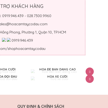
 TRỢ KHÁCH HÀNG
i: 0919.946.439 - 028.7300.9960
 sales@hoacamtaycodau.com
 Hồng Phong, Phường 1, Quận 10, TP.HCM
0919.946.439
.com/shophoacamtaycodau
HOA CƯỚI
HOA ĐỂ BÀN DÁNG CAO
HOA ĐỂ 
A ĐỘI ĐẦU
HOA XE CƯỚI
CỔN
QUY ĐỊNH & CHÍNH SÁCH