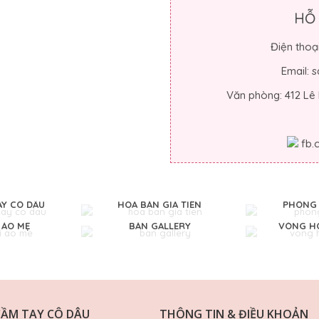
HỖ
Điện thoạ
Email:
Văn phòng: 412 Lê
fb
AY CÔ DÂU
HOA BÀN GIA TIÊN
PHÔNG 
 ÁO MẸ
BÀN GALLERY
VÒNG HO
CẦM TAY CÔ DÂU
THÔNG TIN & ĐIỀU KHOẢN