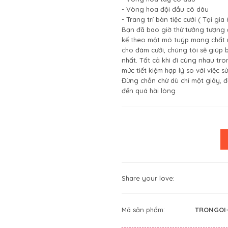
- Vòng hoa đội đầu cô dâu
- Trang trí bàn tiệc cưới ( Tại gi
Bạn đã bao giờ thử tưởng tượng 
kế theo một mô tuýp mang chất r
cho đám cưới, chúng tôi sẽ giúp
nhất. Tất cả khi đi cùng nhau tro
mức tiết kiệm hợp lý so với việc 
Đừng chần chừ dù chỉ một giây, đ
đến quá hài lòng
Share your love:
Mã sản phẩm:
TRONGOI