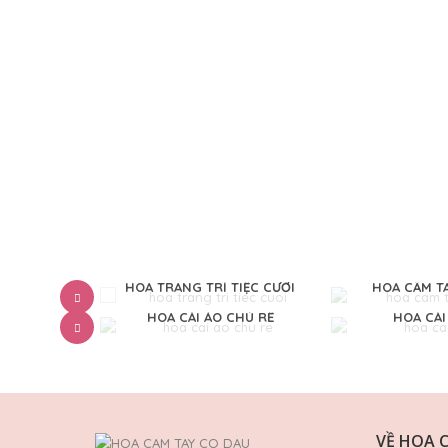
 TRÍ
HOA TRANG TRÍ TIỆC CƯỚI
HOA CẦM T
TAY
HOA CÀI ÁO CHÚ RỂ
HOA CÀI
VỀ HOA 