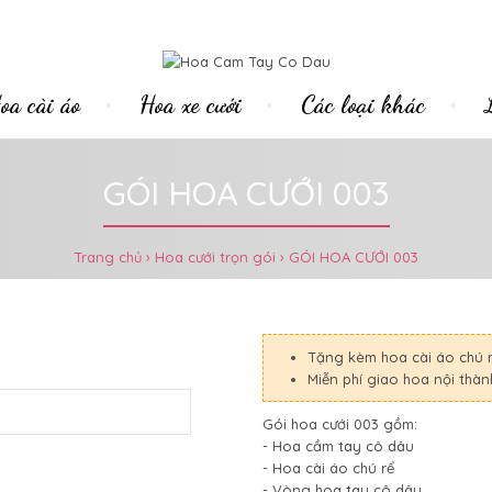
oa cài áo
Hoa xe cưới
Các loại khác
GÓI HOA CƯỚI 003
Trang chủ
Hoa cưới trọn gói
GÓI HOA CƯỚI 003
Tặng kèm hoa cài áo chú 
Miễn phí giao hoa nội thà
Gói hoa cưới 003 gồm:
- Hoa cầm tay cô dâu
- Hoa cài áo chú rể
- Vòng hoa tay cô dâu