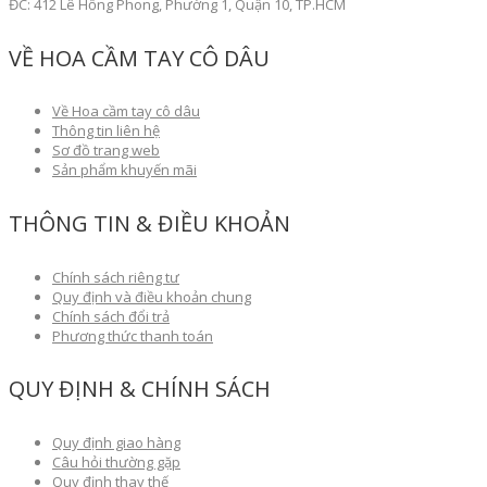
ĐC: 412 Lê Hồng Phong, Phường 1, Quận 10, TP.HCM
VỀ HOA CẦM TAY CÔ DÂU
Về Hoa cầm tay cô dâu
Thông tin liên hệ
Sơ đồ trang web
Sản phẩm khuyến mãi
THÔNG TIN & ĐIỀU KHOẢN
Chính sách riêng tư
Quy định và điều khoản chung
Chính sách đổi trả
Phương thức thanh toán
QUY ĐỊNH & CHÍNH SÁCH
Quy định giao hàng
Câu hỏi thường gặp
Quy định thay thế