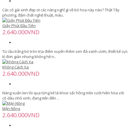
Các cô gái xinh đẹp ơi các nàng nghĩ gì về bó hoa này nào? Thật Tây
phương, đậm chất nghệ thuật, màu..
Giây Phút Đầu Tiên
2.640.000VND
Tú cầu trắng bó tròn trịa điểm xuyến thêm sen đá xanh ươm, thiết kế cực
kì đơn giản nhưng không hề n..
Không Cách Xa
2.640.000VND
Nàng xuân len lỏi qua từng kẽ lá khoe sắc hồng mỉm cười hiền hòa với
cô dâu nhỏ xinh, đang tiến đến ..
Mặn Nồng
2.640.000VND