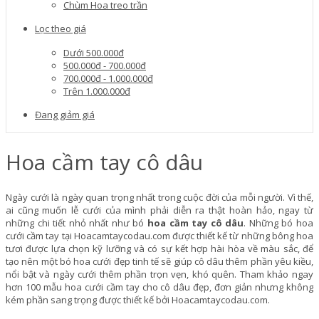
Chùm Hoa treo trần
Lọc theo giá
Dưới 500.000đ
500.000đ - 700.000đ
700.000đ - 1.000.000đ
Trên 1.000.000đ
Đang giảm giá
Hoa cầm tay cô dâu
Ngày cưới là ngày quan trọng nhất trong cuộc đời của mỗi người. Vì thế,
ai cũng muốn lễ cưới của mình phải diễn ra thật hoàn hảo, ngay từ
những chi tiết nhỏ nhất như bó
hoa cầm tay cô dâu
. Những bó hoa
cưới cầm tay tại Hoacamtaycodau.com được thiết kế từ những bông hoa
tươi được lựa chọn kỹ lưỡng và có sự kết hợp hài hòa về màu sắc, để
tạo nên một bó hoa cưới đẹp tinh tế sẽ giúp cô dâu thêm phần yêu kiều,
nổi bật và ngày cưới thêm phần trọn vẹn, khó quên. Tham khảo ngay
hơn 100 mẫu hoa cưới cầm tay cho cô dâu đẹp, đơn giản nhưng không
kém phần sang trọng được thiết kế bởi Hoacamtaycodau.com.