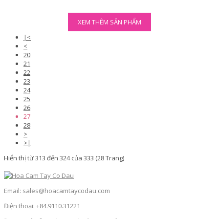
XEM THÊM SẢN PHẨM
|<
<
20
21
22
23
24
25
26
27
28
>
>|
Hiển thị từ 313 đến 324 của 333 (28 Trang)
Email: sales@hoacamtaycodau.com
Điện thoại: +84.9110.31221