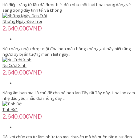
Hồ điệp trắng từ lâu đã được biết đến như một loài hoa mang dáng vẻ
sang trọng đầy tinh tế, và không..
Những Ngày Đẹp Trời
2.640.000VND
Nếu nàng nhận được một đóa hoa màu hồng không gai, hãy biết rằng
người ấy bị ấn tượng mãnh liệt ngay..
Nụ Cười Xinh
2.640.000VND
Nắng ấm ban mai là chủ đề cho bó hoa lan Tây rất Tây này. Hoa lan cam
nhẹ dấu yêu, mẫu đơn hồng đầy ..
Tình Đời
2.640.000VND
Đôi khi chúng ta tự làm phức tạp mọi chuyện mà bỏ quên rằng, sự đơn