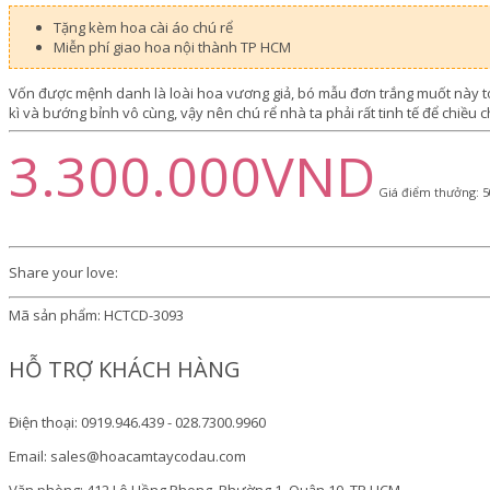
Tặng kèm hoa cài áo chú rể
Miễn phí giao hoa nội thành TP HCM
Vốn được mệnh danh là loài hoa vương giả, bó mẫu đơn trắng muốt này toá
kì và bướng bỉnh vô cùng, vậy nên chú rể nhà ta phải rất tinh tế để chiều
3.300.000VND
Giá điểm thưởng: 5
Share your love:
Mã sản phẩm:
HCTCD-3093
HỖ TRỢ KHÁCH HÀNG
Điện thoại: 0919.946.439 - 028.7300.9960
Email: sales@hoacamtaycodau.com