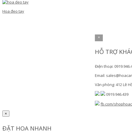
Hoa đeo tay
×
HỖ TRỢ KHÁ
Điện thoại: 0919.946.
Email: sales@hoaca
Văn phòng: 412 Lê H
0919.946.439
fb.com/shophoa
×
ĐẶT HOA NHANH