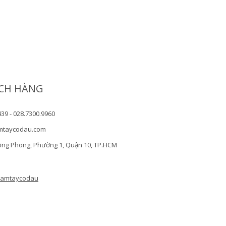
CH HÀNG
439 - 028.7300.9960
mtaycodau.com
ồng Phong, Phường 1, Quận 10, TP.HCM
camtaycodau