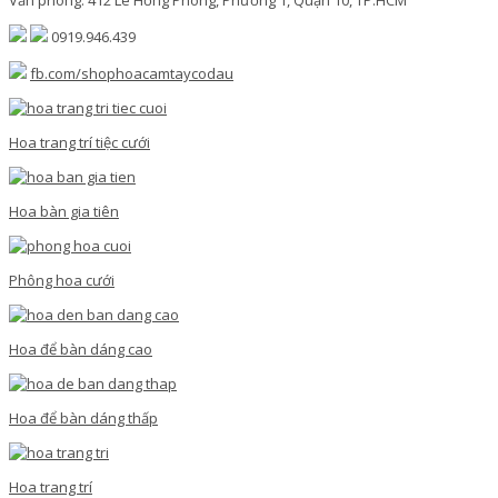
Văn phòng: 412 Lê Hồng Phong, Phường 1, Quận 10, TP.HCM
0919.946.439
fb.com/shophoacamtaycodau
Hoa trang trí tiệc cưới
Hoa bàn gia tiên
Phông hoa cưới
Hoa để bàn dáng cao
Hoa để bàn dáng thấp
Hoa trang trí