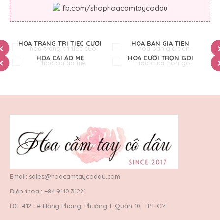
fb.com/shophoacamtaycodau
HOA TRANG TRÍ TIỆC CƯỚI
HOA BÀN GIA TIÊN
HOA CÀI ÁO MẸ
HOA CƯỚI TRỌN GÓI
Email: sales@hoacamtaycodau.com
Điện thoại: +84.9110.31221
ĐC: 412 Lê Hồng Phong, Phường 1, Quận 10, TP.HCM