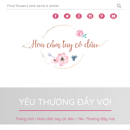
Home
Menu
YÊU THƯƠNG ĐẦY VƠI
Trang chủ
Hoa cầm tay cô dâu
Yêu Thương Đầy Vơi