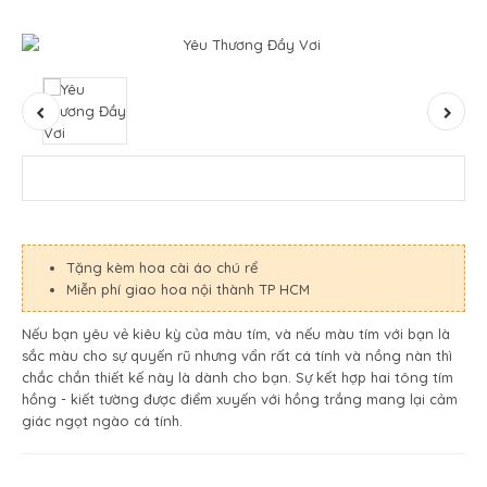
Tặng kèm hoa cài áo chú rể
Miễn phí giao hoa nội thành TP HCM
Nếu bạn yêu vẻ kiêu kỳ của màu tím, và nếu màu tím với bạn là
sắc màu cho sự quyến rũ nhưng vẩn rất cá tính và nồng nàn thì
chắc chắn thiết kế này là dành cho bạn. Sự kết hợp hai tông tím
hồng - kiết tường được điểm xuyến với hồng trắng mang lại cảm
giác ngọt ngào cá tính.