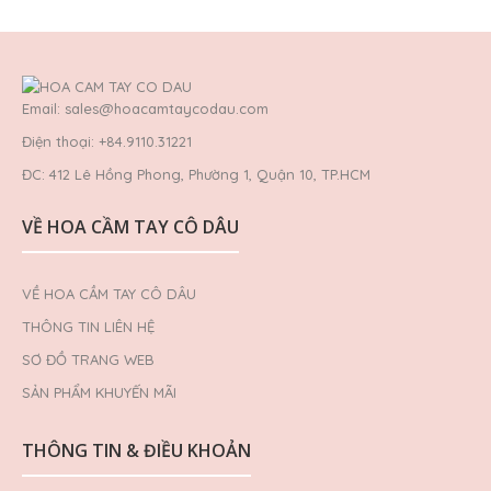
Email: sales@hoacamtaycodau.com
Điện thoại: +84.9110.31221
ĐC: 412 Lê Hồng Phong, Phường 1, Quận 10, TP.HCM
VỀ HOA CẦM TAY CÔ DÂU
VỀ HOA CẦM TAY CÔ DÂU
THÔNG TIN LIÊN HỆ
SƠ ĐỒ TRANG WEB
SẢN PHẨM KHUYẾN MÃI
THÔNG TIN & ĐIỀU KHOẢN