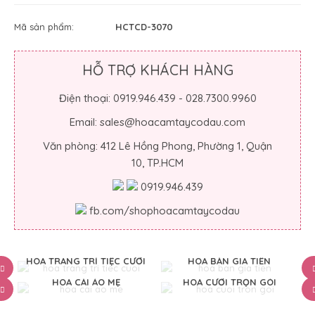
Mã sản phẩm:
HCTCD-3070
HỖ TRỢ KHÁCH HÀNG
Điện thoại: 0919.946.439 - 028.7300.9960
Email: sales@hoacamtaycodau.com
Văn phòng: 412 Lê Hồng Phong, Phường 1, Quận
10, TP.HCM
0919.946.439
fb.com/shophoacamtaycodau
HOA TRANG TRÍ TIỆC CƯỚI
HOA BÀN GIA TIÊN
HOA CÀI ÁO MẸ
HOA CƯỚI TRỌN GÓI