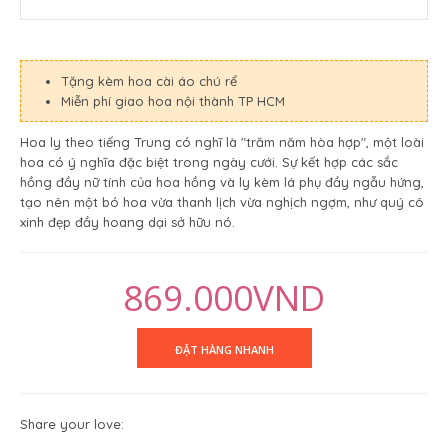
Tặng kèm hoa cài áo chú rể
Miễn phí giao hoa nội thành TP HCM
Hoa ly theo tiếng Trung có nghĩ là "trăm năm hòa hợp", một loài
hoa có ý nghĩa đặc biệt trong ngày cưới. Sự kết hợp các sắc
hồng đầy nữ tính của hoa hồng và ly kèm lá phụ đầy ngẫu hứng,
tạo nên một bó hoa vừa thanh lịch vừa nghịch ngợm, như quý cô
xinh đẹp đầy hoang dại sở hữu nó.
869.000VND
Share your love: