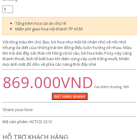
Tặng kèm hoa cài áo chú rể
Miễn phí giao hoa nội thành TP HCM
Với tông màu tím chủ đạo, bó hoa như một lời nhắn nhủ về nỗi nhớ
nhung da diết của những trái tim đồng điệu luôn hường về nhau. Màu
tím trải dài đầy sắc thái với hồng và tú cầu, bó hoa kiểu Posy này càng
thanh thoát, tinh tế biết bao khi diện cùng váy cưới trắng muốt, khiến
mọi ánh mắt đổ dồn về phía các nàng thôi đấy nhé
869.000VND
Giá điểm thưởng: 900
Share your love:
Mã sản phẩm:
HCTCD-3212
HỖ TRỢ KHÁCH HÀNG