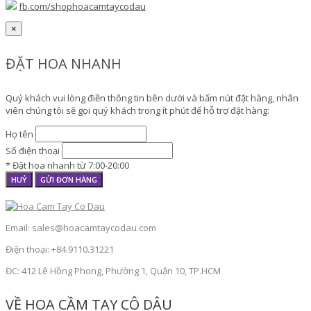
fb.com/shophoacamtaycodau
×
ĐẶT HOA NHANH
Quý khách vui lòng điền thông tin bên dưới và bấm nút đặt hàng, nhân
viên chúng tôi sẽ gọi quý khách trong ít phút để hỗ trợ đặt hàng:
Họ tên
Số điện thoại
* Đặt hoa nhanh từ 7:00-20:00
HUỶ
GỬI ĐƠN HÀNG
Email: sales@hoacamtaycodau.com
Điện thoại: +84.9110.31221
ĐC: 412 Lê Hồng Phong, Phường 1, Quận 10, TP.HCM
VỀ HOA CẦM TAY CÔ DÂU