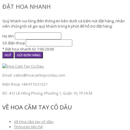
ĐẶT HOA NHANH
Quý khách vui lòng điền thông tin bên dưới và bấm nút đặt hàng, nhân
viên chúng tôi sẽ gọi quý khách trong ít phút để hỗ trợ đặt hàng:
Họ tên
Số điện thoại
* Đặt hoa nhanh từ 7:00-20:00
HUỶ
GỬI ĐƠN HÀNG
Email: sales@hoacamtaycodau.com
Điện thoại: +84.9110.31221
ĐC: 412 Lê Hồng Phong, Phường 1, Quận 10, TP.HCM
VỀ HOA CẦM TAY CÔ DÂU
Về Hoa cầm tay cô dâu
Thông tin liên hệ