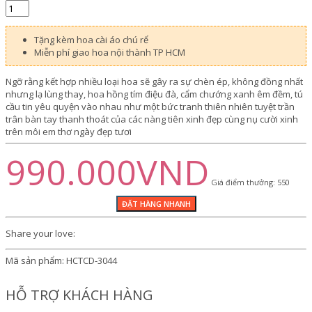
Tặng kèm hoa cài áo chú rể
Miễn phí giao hoa nội thành TP HCM
Ngỡ rằng kết hợp nhiều loại hoa sẽ gây ra sự chèn ép, không đồng nhất
nhưng lạ lùng thay, hoa hồng tím điệu đà, cẩm chướng xanh êm đềm, tú
cầu tin yêu quyện vào nhau như một bức tranh thiên nhiên tuyệt trần
trân bàn tay thanh thoát của các nàng tiên xinh đẹp cùng nụ cười xinh
trên môi em thơ ngày đẹp tươi
990.000VND
Giá điểm thưởng: 550
Share your love:
Mã sản phẩm:
HCTCD-3044
HỖ TRỢ KHÁCH HÀNG