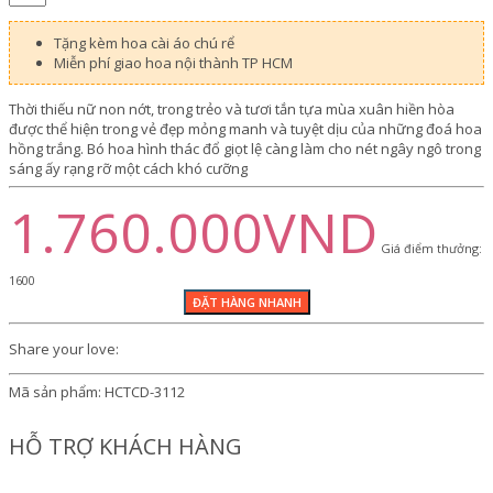
Tặng kèm hoa cài áo chú rể
Miễn phí giao hoa nội thành TP HCM
Thời thiếu nữ non nớt, trong trẻo và tươi tắn tựa mùa xuân hiền hòa
được thể hiện trong vẻ đẹp mỏng manh và tuyệt dịu của những đoá hoa
hồng trắng. Bó hoa hình thác đổ giọt lệ càng làm cho nét ngây ngô trong
sáng ấy rạng rỡ một cách khó cưỡng
1.760.000VND
Giá điểm thưởng:
1600
Share your love:
Mã sản phẩm:
HCTCD-3112
HỖ TRỢ KHÁCH HÀNG