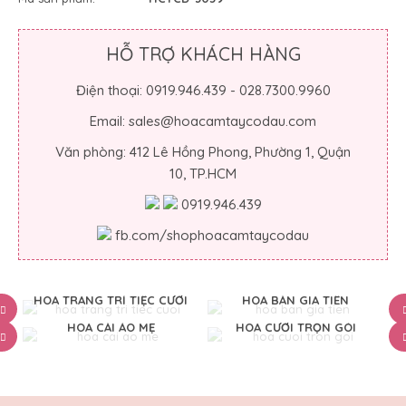
HỖ TRỢ KHÁCH HÀNG
Điện thoại: 0919.946.439 - 028.7300.9960
Email: sales@hoacamtaycodau.com
Văn phòng: 412 Lê Hồng Phong, Phường 1, Quận
10, TP.HCM
0919.946.439
fb.com/shophoacamtaycodau
HOA TRANG TRÍ TIỆC CƯỚI
HOA BÀN GIA TIÊN
HOA CÀI ÁO MẸ
HOA CƯỚI TRỌN GÓI