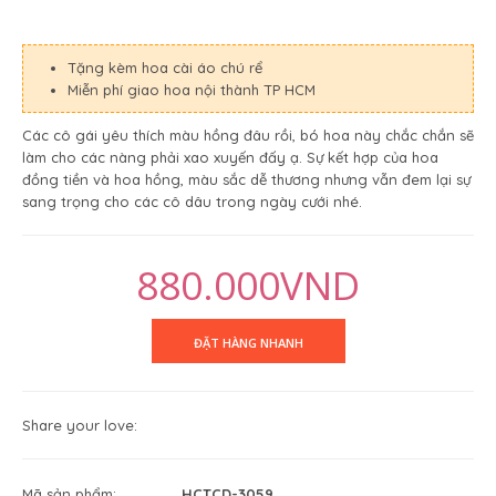
Tặng kèm hoa cài áo chú rể
Miễn phí giao hoa nội thành TP HCM
Các cô gái yêu thích màu hồng đâu rồi, bó hoa này chắc chắn sẽ
làm cho các nàng phải xao xuyến đấy ạ. Sự kết hợp của hoa
đồng tiền và hoa hồng, màu sắc dễ thương nhưng vẫn đem lại sự
sang trọng cho các cô dâu trong ngày cưới nhé.
880.000VND
Share your love:
Mã sản phẩm:
HCTCD-3059