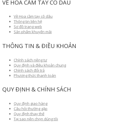
VỀ HOA CẦM TAY CÔ DÂU
Về Hoa cầm tay cô dâu
Thông tin liên hệ
Sơ đồ trang web
Sản phẩm khuyến mãi
THÔNG TIN & ĐIỀU KHOẢN
Chính sách riêng tư
Quy định và điều khoản chung
Chính sách đổi trả
Phương thức thanh toán
QUY ĐỊNH & CHÍNH SÁCH
Quy định giao hàng
Câu hỏi thường gặp
Quy định thay thế
Tại sao nên chọn dúng tôi