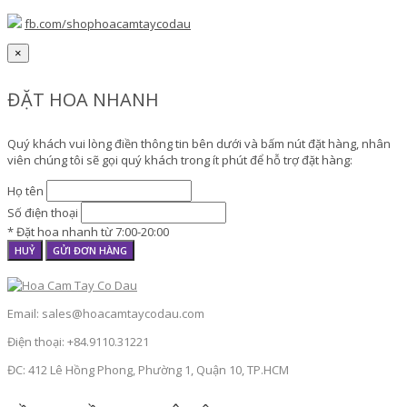
fb.com/shophoacamtaycodau
×
ĐẶT HOA NHANH
Quý khách vui lòng điền thông tin bên dưới và bấm nút đặt hàng, nhân
viên chúng tôi sẽ gọi quý khách trong ít phút để hỗ trợ đặt hàng:
Họ tên
Số điện thoại
* Đặt hoa nhanh từ 7:00-20:00
HUỶ
GỬI ĐƠN HÀNG
Email: sales@hoacamtaycodau.com
Điện thoại: +84.9110.31221
ĐC: 412 Lê Hồng Phong, Phường 1, Quận 10, TP.HCM