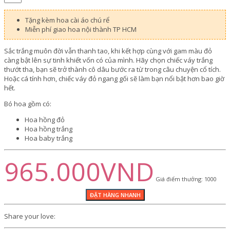
Tặng kèm hoa cài áo chú rể
Miễn phí giao hoa nội thành TP HCM
Sắc trắng muôn đời vẫn thanh tao, khi kết hợp cùng với gam màu đỏ
càng bật lên sự tinh khiết vốn có của mình. Hãy chọn chiếc váy trắng
thướt tha, bạn sẽ trở thành cô dâu bước ra từ trong câu chuyện cổ tích.
Hoặc cá tính hơn, chiếc váy đỏ ngang gối sẽ làm bạn nổi bật hơn bao giờ
hết.
Bó hoa gồm có:
Hoa hồng đỏ
Hoa hồng trắng
Hoa baby trắng
965.000VND
Giá điểm thưởng: 1000
Share your love: