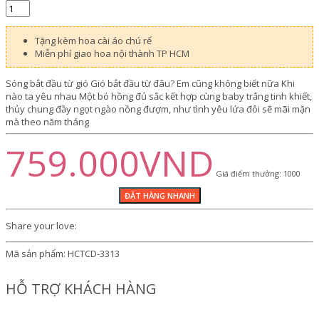
Tặng kèm hoa cài áo chú rể
Miễn phí giao hoa nội thành TP HCM
Sóng bắt đầu từ gió Gió bắt đầu từ đâu? Em cũng không biết nữa Khi
nào ta yêu nhau Một bó hồng đủ sắc kết hợp cùng baby trắng tinh khiết,
thủy chung đầy ngọt ngào nồng đượm, như tình yêu lứa đôi sẽ mãi mặn
mà theo năm tháng
759.000VND
Giá điểm thưởng: 1000
Share your love:
Mã sản phẩm:
HCTCD-3313
HỖ TRỢ KHÁCH HÀNG