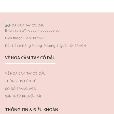
Email: sales@hoacamtaycodau.com
Điện thoại: +84.9110.31221
ĐC: 412 Lê Hồng Phong, Phường 1, Quận 10, TP.HCM
VỀ HOA CẦM TAY CÔ DÂU
VỀ HOA CẦM TAY CÔ DÂU
THÔNG TIN LIÊN HỆ
SƠ ĐỒ TRANG WEB
SẢN PHẨM KHUYẾN MÃI
THÔNG TIN & ĐIỀU KHOẢN