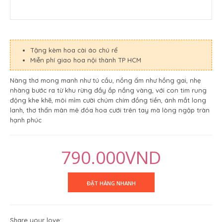
Tặng kèm hoa cài áo chú rể
Miễn phí giao hoa nội thành TP HCM
Nàng thơ mong manh như tú cầu, nồng ấm như hồng gai, nhẹ
nhàng bước ra từ khu rừng đầy ắp nắng vàng, với con tim rung
động khe khẽ, môi mỉm cười chúm chím đồng tiền, ánh mắt long
lanh, thơ thẩn mân mê đóa hoa cưới trên tay mà lòng ngập tràn
hạnh phúc
790.000VND
Share your love: