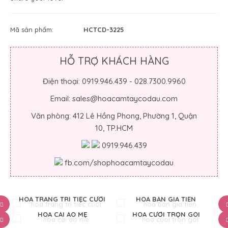
Mã sản phẩm:
HCTCD-3225
HỖ TRỢ KHÁCH HÀNG
Điện thoại: 0919.946.439 - 028.7300.9960
Email: sales@hoacamtaycodau.com
Văn phòng: 412 Lê Hồng Phong, Phường 1, Quận
10, TP.HCM
0919.946.439
fb.com/shophoacamtaycodau
HOA TRANG TRÍ TIỆC CƯỚI
HOA BÀN GIA TIÊN
HOA CÀI ÁO MẸ
HOA CƯỚI TRỌN GÓI