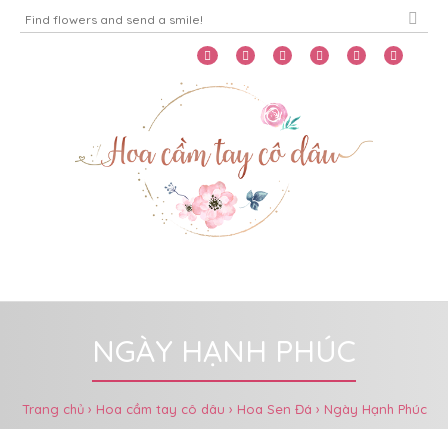
Home
Menu
NGÀY HẠNH PHÚC
Trang chủ
Hoa cầm tay cô dâu
Hoa Sen Đá
Ngày Hạnh Phúc