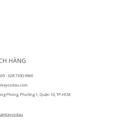
CH HÀNG
439 - 028.7300.9960
mtaycodau.com
ồng Phong, Phường 1, Quận 10, TP.HCM
camtaycodau