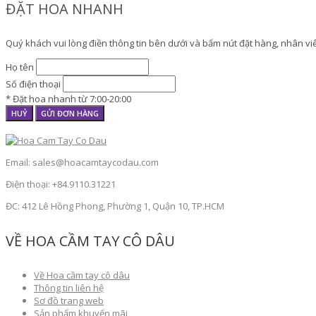
ĐẶT HOA NHANH
Quý khách vui lòng điền thông tin bên dưới và bấm nút đặt hàng, nhân viên
Họ tên
Số điện thoại
* Đặt hoa nhanh từ 7:00-20:00
HUỶ
GỬI ĐƠN HÀNG
Email: sales@hoacamtaycodau.com
Điện thoại: +84.9110.31221
ĐC: 412 Lê Hồng Phong, Phường 1, Quận 10, TP.HCM
VỀ HOA CẦM TAY CÔ DÂU
Về Hoa cầm tay cô dâu
Thông tin liên hệ
Sơ đồ trang web
Sản phẩm khuyến mãi