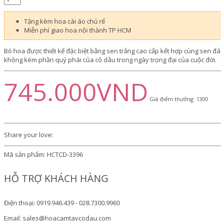
Tặng kèm hoa cài áo chú rể
Miễn phí giao hoa nội thành TP HCM
Bó hoa được thiết kế đặc biệt bằng sen trắng cao cấp kết hợp cùng sen đ
không kém phần quý phái của cô dâu trong ngày trọng đại của cuộc đời.
745.000VND
Giá điểm thưởng: 1300
Share your love:
Mã sản phẩm:
HCTCD-3396
HỖ TRỢ KHÁCH HÀNG
Điện thoại: 0919.946.439 - 028.7300.9960
Email: sales@hoacamtaycodau.com