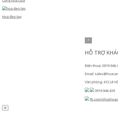
Cổng hoa cưới
Hoa đeo tay
×
HỖ TRỢ KHÁ
Điện thoại: 0919.946.
Email: sales@hoaca
Văn phòng: 412 Lê H
0919.946.439
fb.com/shophoa
×