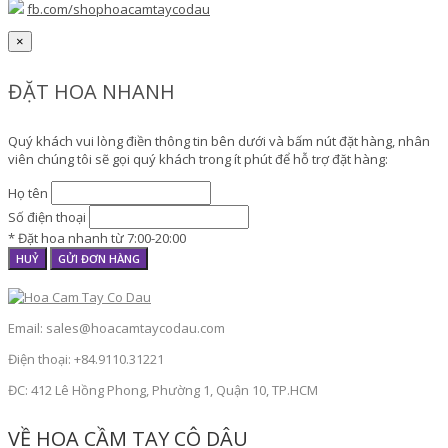
fb.com/shophoacamtaycodau
×
ĐẶT HOA NHANH
Quý khách vui lòng điền thông tin bên dưới và bấm nút đặt hàng, nhân
viên chúng tôi sẽ gọi quý khách trong ít phút để hỗ trợ đặt hàng:
Họ tên
Số điện thoại
* Đặt hoa nhanh từ 7:00-20:00
HUỶ
GỬI ĐƠN HÀNG
Email: sales@hoacamtaycodau.com
Điện thoại: +84.9110.31221
ĐC: 412 Lê Hồng Phong, Phường 1, Quận 10, TP.HCM
VỀ HOA CẦM TAY CÔ DÂU