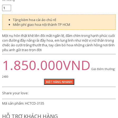
Tặng kèm hoa cài áo chú rể
Miễn phí giao hoa nội thành TP HCM
Một nụ hôn thật khẽ lên đôi mắt ngấn lệ, đắm chìm trong hạnh phúc cuối
con đường đầy nắng rải đầy hoa, em lung linh như một vị nữ thần trong
chiếc áo cưới trắng thướt tha, tay cầm bó hoa những cánh hồng nơi tình
yêu anh gửi trao trọn đời
1.850.000VND
Giá điểm thưởng:
2400
Share your love:
Mã sản phẩm:
HCTCD-3135
HỖ TRỢ KHÁCH HÀNG