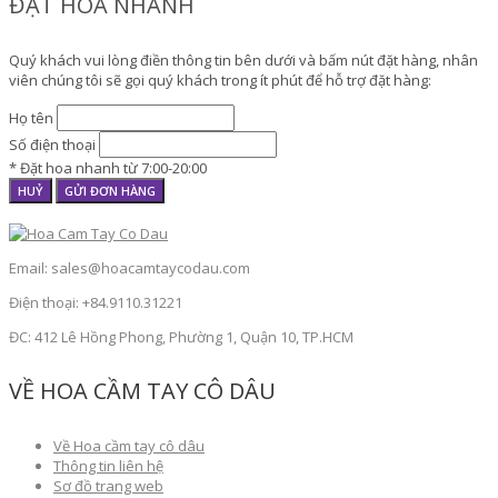
ĐẶT HOA NHANH
Quý khách vui lòng điền thông tin bên dưới và bấm nút đặt hàng, nhân
viên chúng tôi sẽ gọi quý khách trong ít phút để hỗ trợ đặt hàng:
Họ tên
Số điện thoại
* Đặt hoa nhanh từ 7:00-20:00
HUỶ
GỬI ĐƠN HÀNG
Email: sales@hoacamtaycodau.com
Điện thoại: +84.9110.31221
ĐC: 412 Lê Hồng Phong, Phường 1, Quận 10, TP.HCM
VỀ HOA CẦM TAY CÔ DÂU
Về Hoa cầm tay cô dâu
Thông tin liên hệ
Sơ đồ trang web