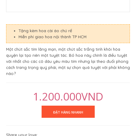
Tặng kèm hoa cài áo chú rể
Miễn phí giao hoa nội thành TP HCM
Một chút sắc tím lãng mạn, một chút sắc trắng tinh khôi hòa
quyện lại tạo nên một tuyệt tác. Bó hoa này chính là điều tuyệt
vời nhất cho các cô dâu yêu màu tím nhưng lại theo đuổi phong
cách trang trọng quý phái, một sự chọn quá tuyệt vời phải không
nào?
1.200.000VND
Share your love: