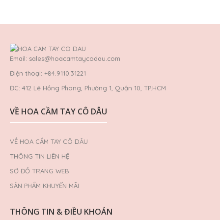
Email: sales@hoacamtaycodau.com
Điện thoại: +84.9110.31221
ĐC: 412 Lê Hồng Phong, Phường 1, Quận 10, TP.HCM
VỀ HOA CẦM TAY CÔ DÂU
VỀ HOA CẦM TAY CÔ DÂU
THÔNG TIN LIÊN HỆ
SƠ ĐỒ TRANG WEB
SẢN PHẨM KHUYẾN MÃI
THÔNG TIN & ĐIỀU KHOẢN