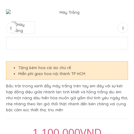
Tặng kèm hoa cài áo chú rể
Miễn phí giao hoa nội thành TP HCM
Bầu trời trong xanh đầy mây trắng trên tay em đây với sự két
hợp đồng điệu giữa nhành lan tinh khiết và hồng trắng dịu êm
như một nàng dâu hiền hòa muốn gửi gắm thứ tình yêu ngây thơ,
nhẹ nhàng theo làn gió thổi thật nhanh đến bên chàng vơi cung
bậc cảm xúc thiết tha, trìu mến
1.100.000VND