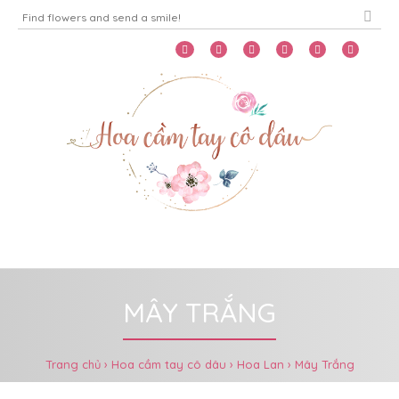
Home
Menu
MÂY TRẮNG
Trang chủ
Hoa cầm tay cô dâu
Hoa Lan
Mây Trắng