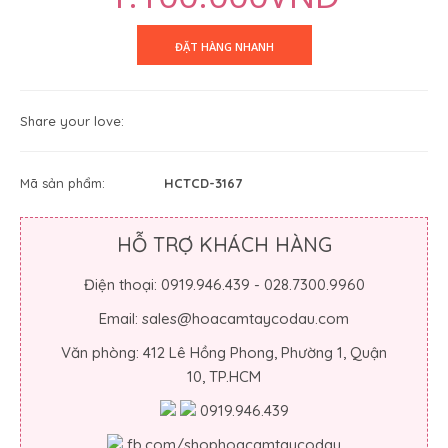
Share your love:
Mã sản phẩm:
HCTCD-3167
HỖ TRỢ KHÁCH HÀNG
Điện thoại: 0919.946.439 - 028.7300.9960
Email: sales@hoacamtaycodau.com
Văn phòng: 412 Lê Hồng Phong, Phường 1, Quận
10, TP.HCM
0919.946.439
fb.com/shophoacamtaycodau