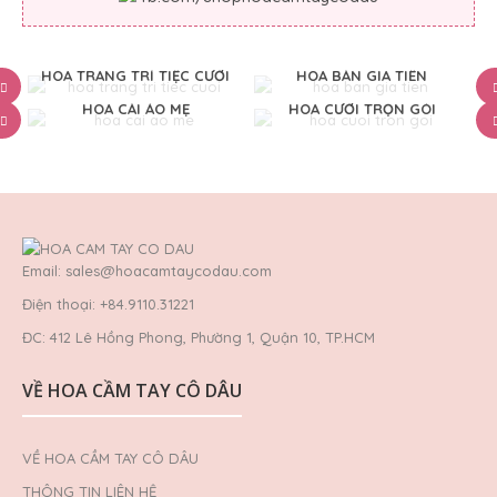
HOA TRANG TRÍ TIỆC CƯỚI
HOA BÀN GIA TIÊN
HOA CÀI ÁO MẸ
HOA CƯỚI TRỌN GÓI
Email: sales@hoacamtaycodau.com
Điện thoại: +84.9110.31221
ĐC: 412 Lê Hồng Phong, Phường 1, Quận 10, TP.HCM
VỀ HOA CẦM TAY CÔ DÂU
VỀ HOA CẦM TAY CÔ DÂU
THÔNG TIN LIÊN HỆ