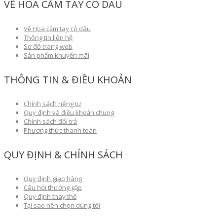
VỀ HOA CẦM TAY CÔ DÂU
Về Hoa cầm tay cô dâu
Thông tin liên hệ
Sơ đồ trang web
Sản phẩm khuyến mãi
THÔNG TIN & ĐIỀU KHOẢN
Chính sách riêng tư
Quy định và điều khoản chung
Chính sách đổi trả
Phương thức thanh toán
QUY ĐỊNH & CHÍNH SÁCH
Quy định giao hàng
Câu hỏi thường gặp
Quy định thay thế
Tại sao nên chọn dúng tôi