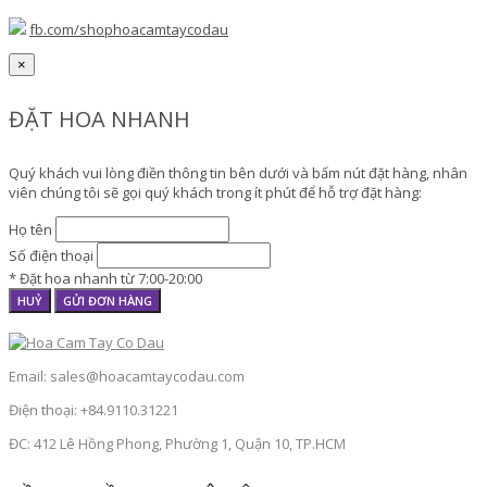
fb.com/shophoacamtaycodau
×
ĐẶT HOA NHANH
Quý khách vui lòng điền thông tin bên dưới và bấm nút đặt hàng, nhân
viên chúng tôi sẽ gọi quý khách trong ít phút để hỗ trợ đặt hàng:
Họ tên
Số điện thoại
* Đặt hoa nhanh từ 7:00-20:00
HUỶ
GỬI ĐƠN HÀNG
Email: sales@hoacamtaycodau.com
Điện thoại: +84.9110.31221
ĐC: 412 Lê Hồng Phong, Phường 1, Quận 10, TP.HCM