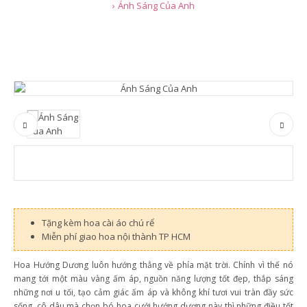
Ánh Sáng Của Anh
Tặng kèm hoa cài áo chú rể
Miễn phí giao hoa nội thành TP HCM
Hoa Hướng Dương luôn hướng thẳng về phía mặt trời. Chính vì thế nó
mang tới một màu vàng ấm áp, nguồn năng lượng tốt đẹp, thắp sáng
những nơi u tối, tạo cảm giác ấm áp và không khí tươi vui tràn đầy sức
sống, cô dâu mà chọn bó
hoa cưới
hướng dương này thì những điều tốt