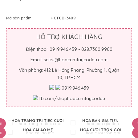
Mã sản phẩm:
HCTCD-3409
HỖ TRỢ KHÁCH HÀNG
Điện thoại: 0919.946.439 - 028.7300.9960
Email: sales@hoacamtaycodau.com
Văn phòng: 412 Lê Hồng Phong, Phường 1, Quận
10, TP.HCM
0919.946.439
fb.com/shophoacamtaycodau
HOA TRANG TRÍ TIỆC CƯỚI
HOA BÀN GIA TIÊN
HOA CÀI ÁO MẸ
HOA CƯỚI TRỌN GÓI