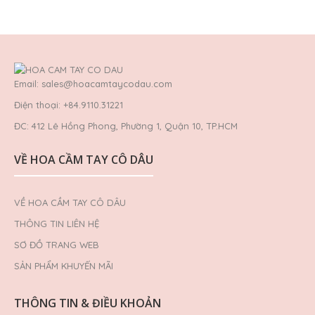
Email: sales@hoacamtaycodau.com
Điện thoại: +84.9110.31221
ĐC: 412 Lê Hồng Phong, Phường 1, Quận 10, TP.HCM
VỀ HOA CẦM TAY CÔ DÂU
VỀ HOA CẦM TAY CÔ DÂU
THÔNG TIN LIÊN HỆ
SƠ ĐỒ TRANG WEB
SẢN PHẨM KHUYẾN MÃI
THÔNG TIN & ĐIỀU KHOẢN