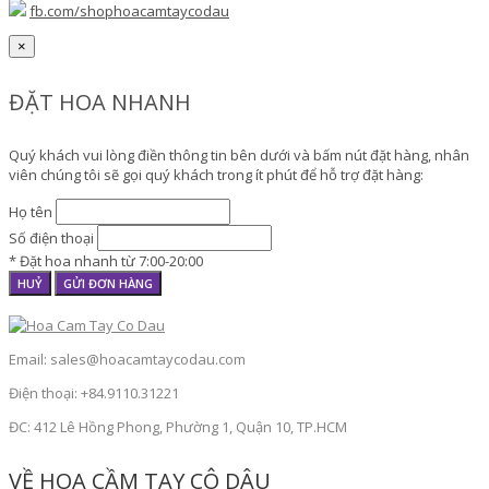
fb.com/shophoacamtaycodau
×
ĐẶT HOA NHANH
Quý khách vui lòng điền thông tin bên dưới và bấm nút đặt hàng, nhân
viên chúng tôi sẽ gọi quý khách trong ít phút để hỗ trợ đặt hàng:
Họ tên
Số điện thoại
* Đặt hoa nhanh từ 7:00-20:00
HUỶ
GỬI ĐƠN HÀNG
Email: sales@hoacamtaycodau.com
Điện thoại: +84.9110.31221
ĐC: 412 Lê Hồng Phong, Phường 1, Quận 10, TP.HCM
VỀ HOA CẦM TAY CÔ DÂU