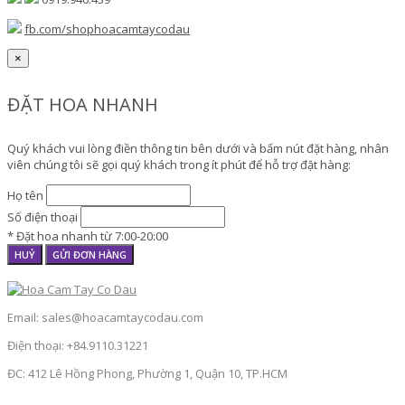
fb.com/shophoacamtaycodau
×
ĐẶT HOA NHANH
Quý khách vui lòng điền thông tin bên dưới và bấm nút đặt hàng, nhân
viên chúng tôi sẽ gọi quý khách trong ít phút để hỗ trợ đặt hàng:
Họ tên
Số điện thoại
* Đặt hoa nhanh từ 7:00-20:00
HUỶ
GỬI ĐƠN HÀNG
Email: sales@hoacamtaycodau.com
Điện thoại: +84.9110.31221
ĐC: 412 Lê Hồng Phong, Phường 1, Quận 10, TP.HCM