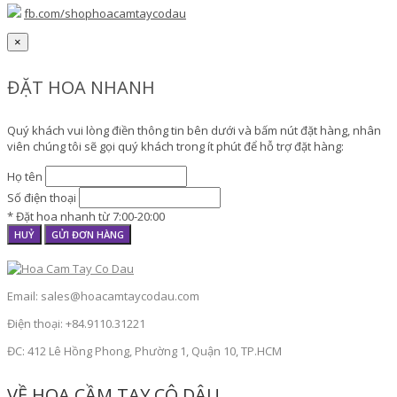
fb.com/shophoacamtaycodau
×
ĐẶT HOA NHANH
Quý khách vui lòng điền thông tin bên dưới và bấm nút đặt hàng, nhân
viên chúng tôi sẽ gọi quý khách trong ít phút để hỗ trợ đặt hàng:
Họ tên
Số điện thoại
* Đặt hoa nhanh từ 7:00-20:00
HUỶ
GỬI ĐƠN HÀNG
Email: sales@hoacamtaycodau.com
Điện thoại: +84.9110.31221
ĐC: 412 Lê Hồng Phong, Phường 1, Quận 10, TP.HCM
VỀ HOA CẦM TAY CÔ DÂU