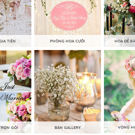
GIA TIÊN
PHÔNG HOA CƯỚI
HOA ĐỂ B
VÒNG HO
TRỌN GÓI
BÀN GALLERY