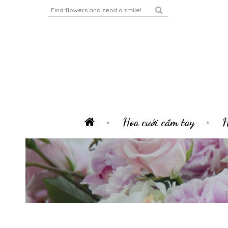
Hoa cưới cầm tay
H
T