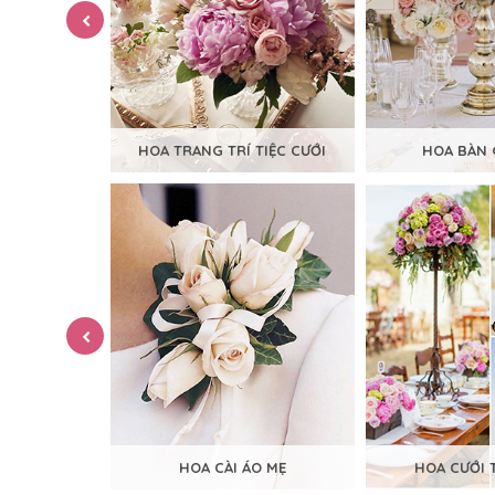
CHÚ RỂ
HOA TRANG TRÍ TIỆC CƯỚI
HOA BÀN 
TAY
HOA CÀI ÁO MẸ
HOA CƯỚI 