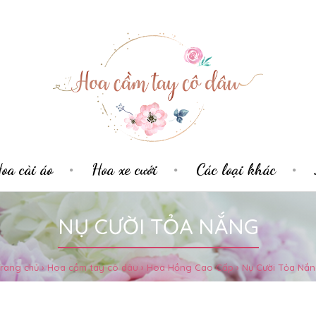
oa cài áo
Hoa xe cưới
Các loại khác
NỤ CƯỜI TỎA NẮNG
rang chủ
Hoa cầm tay cô dâu
Hoa Hồng Cao Cấp
Nụ Cười Tỏa Nắ