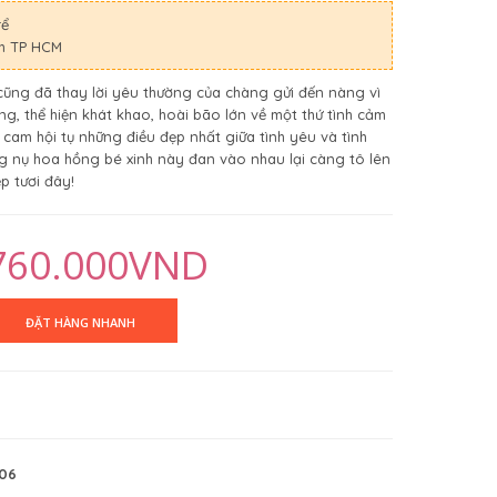
rể
nh TP HCM
cũng đã thay lời yêu thường của chàng gửi đến nàng vì
, thể hiện khát khao, hoài bão lớn về một thứ tình cảm
 cam hội tụ những điều đẹp nhất giữa tình yêu và tình
g nụ hoa hồng bé xinh này đan vào nhau lại càng tô lên
 tươi đây!
760.000VND
106