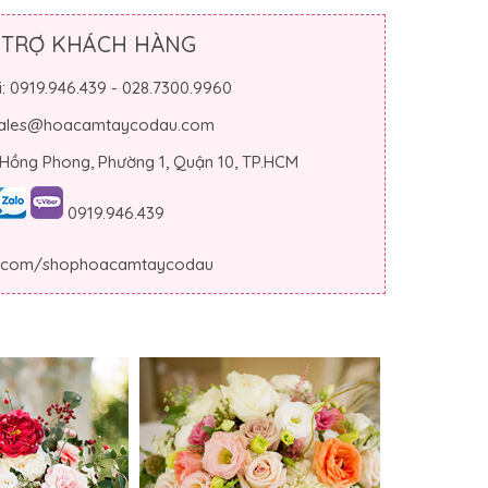
 TRỢ KHÁCH HÀNG
i: 0919.946.439 - 028.7300.9960
 sales@hoacamtaycodau.com
 Hồng Phong, Phường 1, Quận 10, TP.HCM
0919.946.439
.com/shophoacamtaycodau