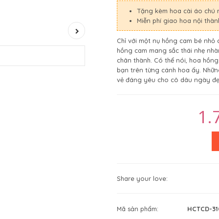
Tặng kèm hoa cài áo chú 
Miễn phí giao hoa nội thà
Chỉ với một nụ hồng cam bé nhỏ 
hồng cam mang sắc thái nhẹ nhàng
chân thành. Có thể nói, hoa hồng
bạn trên từng cánh hoa ấy. Nhữn
vẻ đáng yêu cho cô dâu ngày đẹp
1.
Share your love:
Mã sản phẩm:
HCTCD-3