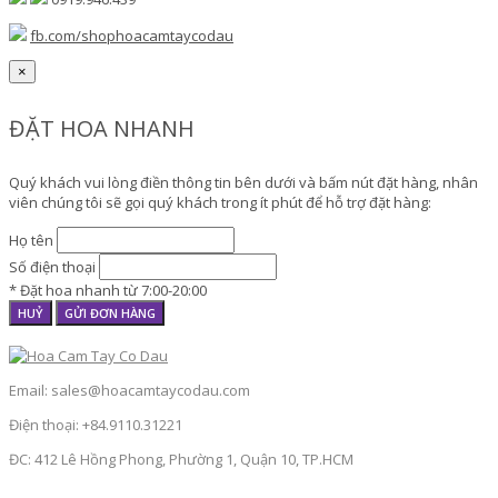
fb.com/shophoacamtaycodau
×
ĐẶT HOA NHANH
Quý khách vui lòng điền thông tin bên dưới và bấm nút đặt hàng, nhân
viên chúng tôi sẽ gọi quý khách trong ít phút để hỗ trợ đặt hàng:
Họ tên
Số điện thoại
* Đặt hoa nhanh từ 7:00-20:00
HUỶ
GỬI ĐƠN HÀNG
Email: sales@hoacamtaycodau.com
Điện thoại: +84.9110.31221
ĐC: 412 Lê Hồng Phong, Phường 1, Quận 10, TP.HCM