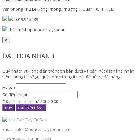
Văn phòng: 412 Lê Hồng Phong, Phường 1, Quận 10, TP.HCM
0919.946.439
fb.com/shophoacamtaycodau
×
ĐẶT HOA NHANH
Quý khách vui lòng điền thông tin bên dưới và bấm nút đặt hàng, nhân
viên chúng tôi sẽ gọi quý khách trong ít phút để hỗ trợ đặt hàng:
Họ tên
Số điện thoại
* Đặt hoa nhanh từ 7:00-20:00
HUỶ
GỬI ĐƠN HÀNG
Email: sales@hoacamtaycodau.com
Điện thoại: +84.9110.31221