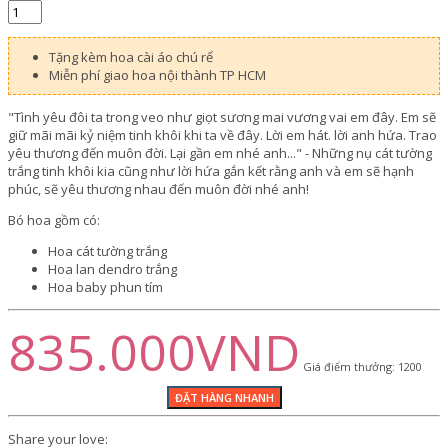
Tặng kèm hoa cài áo chú rể
Miễn phí giao hoa nội thành TP HCM
"Tình yêu đôi ta trong veo như giọt sương mai vương vai em đây. Em sẽ
giữ mãi mãi kỷ niệm tinh khôi khi ta về đây. Lời em hát. lời anh hứa. Trao
yêu thương đến muôn đời. Lại gần em nhé anh..." - Những nụ cát tường
trắng tinh khôi kia cũng như lời hứa gắn kết rằng anh và em sẽ hạnh
phúc, sẽ yêu thương nhau đến muôn đời nhé anh!
Bó hoa gồm có:
Hoa cát tường trắng
Hoa lan dendro trắng
Hoa baby phun tím
835.000VND
Giá điểm thưởng: 1200
Share your love: