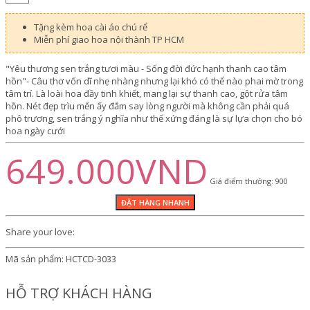
Tặng kèm hoa cài áo chú rể
Miễn phí giao hoa nội thành TP HCM
"Yêu thương sen trắng tươi màu - Sống đời đức hạnh thanh cao tâm
hồn"- Câu thơ vốn dĩ nhẹ nhàng nhưng lại khó có thể nào phai mờ trong
tâm trí. Là loài hoa đầy tinh khiết, mang lại sự thanh cao, gột rửa tâm
hồn. Nét đẹp trìu mến ấy đắm say lòng người mà không cần phải quá
phô trương, sen trắng ý nghĩa như thế xứng đáng là sự lựa chọn cho bó
hoa ngày cưới
649.000VND
Giá điểm thưởng: 900
Share your love:
Mã sản phẩm:
HCTCD-3033
HỖ TRỢ KHÁCH HÀNG