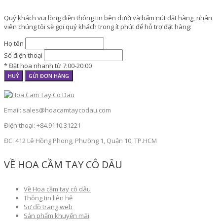
Quý khách vui lòng điền thông tin bên dưới và bấm nút đặt hàng, nhân
viên chúng tôi sẽ gọi quý khách trong ít phút để hỗ trợ đặt hàng:
Họ tên
Số điện thoại
* Đặt hoa nhanh từ 7:00-20:00
HUỶ
GỬI ĐƠN HÀNG
Email: sales@hoacamtaycodau.com
Điện thoại: +84.9110.31221
ĐC: 412 Lê Hồng Phong, Phường 1, Quận 10, TP.HCM
VỀ HOA CẦM TAY CÔ DÂU
Về Hoa cầm tay cô dâu
Thông tin liên hệ
Sơ đồ trang web
Sản phẩm khuyến mãi