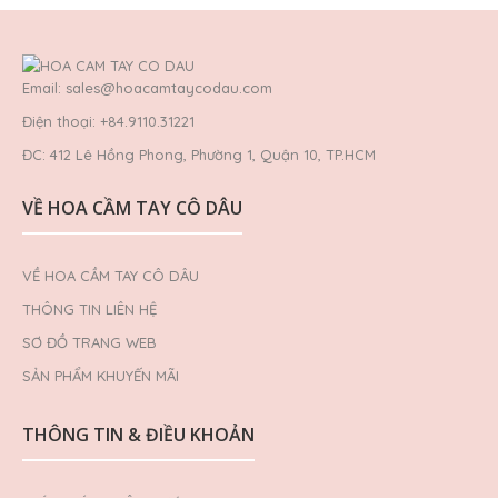
Email: sales@hoacamtaycodau.com
Điện thoại: +84.9110.31221
ĐC: 412 Lê Hồng Phong, Phường 1, Quận 10, TP.HCM
VỀ HOA CẦM TAY CÔ DÂU
VỀ HOA CẦM TAY CÔ DÂU
THÔNG TIN LIÊN HỆ
SƠ ĐỒ TRANG WEB
SẢN PHẨM KHUYẾN MÃI
THÔNG TIN & ĐIỀU KHOẢN