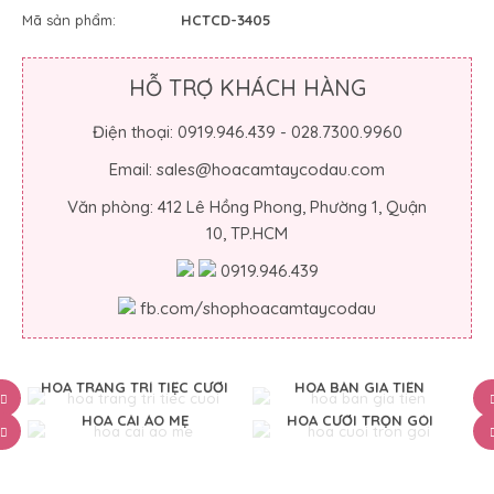
Mã sản phẩm:
HCTCD-3405
HỖ TRỢ KHÁCH HÀNG
Điện thoại: 0919.946.439 - 028.7300.9960
Email: sales@hoacamtaycodau.com
Văn phòng: 412 Lê Hồng Phong, Phường 1, Quận
10, TP.HCM
0919.946.439
fb.com/shophoacamtaycodau
HOA TRANG TRÍ TIỆC CƯỚI
HOA BÀN GIA TIÊN
HOA CÀI ÁO MẸ
HOA CƯỚI TRỌN GÓI