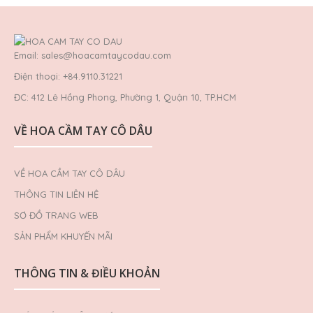
Email: sales@hoacamtaycodau.com
Điện thoại: +84.9110.31221
ĐC: 412 Lê Hồng Phong, Phường 1, Quận 10, TP.HCM
VỀ HOA CẦM TAY CÔ DÂU
VỀ HOA CẦM TAY CÔ DÂU
THÔNG TIN LIÊN HỆ
SƠ ĐỒ TRANG WEB
SẢN PHẨM KHUYẾN MÃI
THÔNG TIN & ĐIỀU KHOẢN