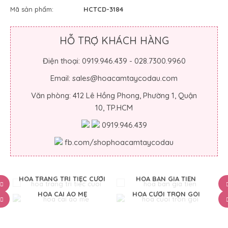
Mã sản phẩm:
HCTCD-3184
HỖ TRỢ KHÁCH HÀNG
Điện thoại: 0919.946.439 - 028.7300.9960
Email: sales@hoacamtaycodau.com
Văn phòng: 412 Lê Hồng Phong, Phường 1, Quận
10, TP.HCM
0919.946.439
fb.com/shophoacamtaycodau
HOA TRANG TRÍ TIỆC CƯỚI
HOA BÀN GIA TIÊN
HOA CÀI ÁO MẸ
HOA CƯỚI TRỌN GÓI