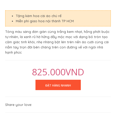
Tặng kèm hoa cài áo chú rể
Miễn phí giao hoa nội thành TP HCM
Tông màu sáng đơn giàn cùng trắng kem nhạt, hồng phớt buộc
tự nhiên, lá xanh rũ hờ hững đầy mộc mạc với dạng bó tròn tạo
cảm giác tinh khôi, nhẹ nhàng bật lên trên nền áo cưới cùng cái
nắm tay trọn đời bên chàng trên con đường về với ngôi nhà
hạnh phúc
825.000VND
Share your love: