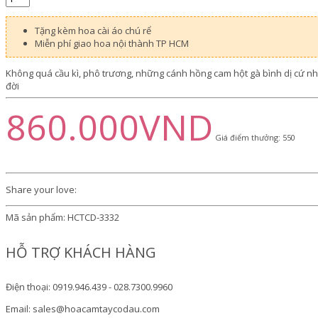
Tặng kèm hoa cài áo chú rể
Miễn phí giao hoa nội thành TP HCM
Không quá cầu kì, phô trương, những cánh hồng cam hột gà bình dị cứ nh
đời
860.000VND
Giá điểm thưởng: 550
Share your love:
Mã sản phẩm:
HCTCD-3332
HỖ TRỢ KHÁCH HÀNG
Điện thoại: 0919.946.439 - 028.7300.9960
Email: sales@hoacamtaycodau.com