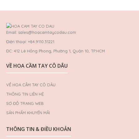
Email: sales@hoacamtaycodau.com
Điện thoại: +84.9110.31221
ĐC: 412 Lê Hồng Phong, Phường 1, Quận 10, TP.HCM
VỀ HOA CẦM TAY CÔ DÂU
VỀ HOA CẦM TAY CÔ DÂU
THÔNG TIN LIÊN HỆ
SƠ ĐỒ TRANG WEB
SẢN PHẨM KHUYẾN MÃI
THÔNG TIN & ĐIỀU KHOẢN