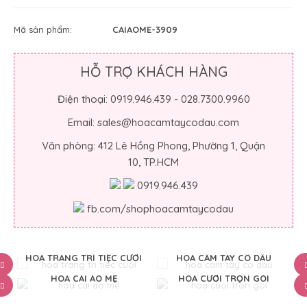
Mã sản phẩm:
CAIAOME-3909
HỖ TRỢ KHÁCH HÀNG
Điện thoại: 0919.946.439 - 028.7300.9960
Email: sales@hoacamtaycodau.com
Văn phòng: 412 Lê Hồng Phong, Phường 1, Quận
10, TP.HCM
0919.946.439
fb.com/shophoacamtaycodau
HOA TRANG TRÍ TIỆC CƯỚI
HOA CẦM TAY CÔ DÂU
HOA CÀI ÁO MẸ
HOA CƯỚI TRỌN GÓI