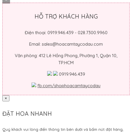
HỖ TRỢ KHÁCH HÀNG
Điện thoại: 0919.946.439 - 028.7300.9960
Email: sales@hoacamtaycodau.com
Văn phòng: 412 Lê Hồng Phong, Phường 1, Quận 10,
TP.HCM
0919.946.439
fb.com/shophoacamtaycodau
×
ĐẶT HOA NHANH
Quý khách vui lòng điền thông tin bên dưới và bấm nút đặt hàng,