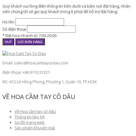
Quý khách vui lòng điền thông tin bên dưới và bấm nút đặt hàng, nhân
viên chúng tôi sẽ gọi quý khách trong ít phút để hỗ trợ đặt hàng:
Họ tên
Số điện thoại
* Đặt hoa nhanh từ 7:00-20:00
HUỶ
GỬI ĐƠN HÀNG
Email: sales@hoacamtaycodau.com
Điện thoại: +84.9110.31221
ĐC: 412 Lê Hồng Phong, Phường 1, Quận 10, TP.HCM
VỀ HOA CẦM TAY CÔ DÂU
Về Hoa cầm tay cô dâu
Thông tin liên hệ
Sơ đồ trang web
Sản phẩm khuyến mãi