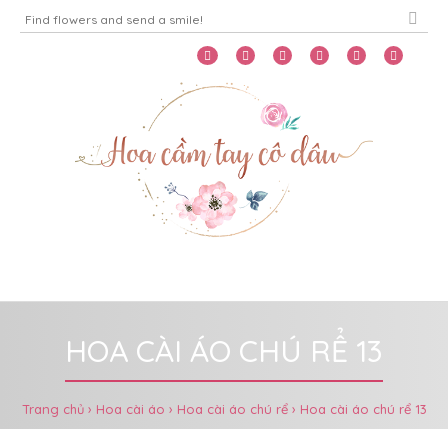
Home
Menu
HOA CÀI ÁO CHÚ RỂ 13
Trang chủ
Hoa cài áo
Hoa cài áo chú rể
Hoa cài áo chú rể 13