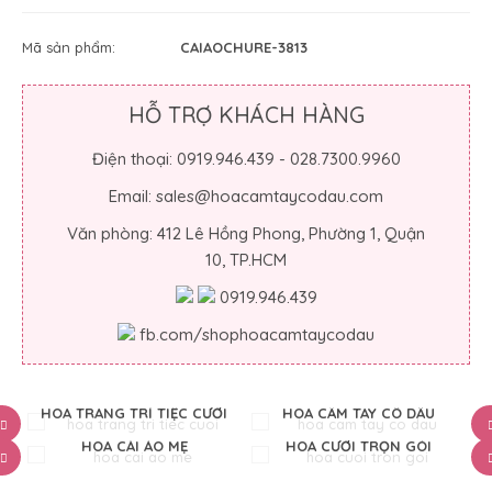
Mã sản phẩm:
CAIAOCHURE-3813
HỖ TRỢ KHÁCH HÀNG
Điện thoại: 0919.946.439 - 028.7300.9960
Email: sales@hoacamtaycodau.com
Văn phòng: 412 Lê Hồng Phong, Phường 1, Quận
10, TP.HCM
0919.946.439
fb.com/shophoacamtaycodau
HOA TRANG TRÍ TIỆC CƯỚI
HOA CẦM TAY CÔ DÂU
HOA CÀI ÁO MẸ
HOA CƯỚI TRỌN GÓI