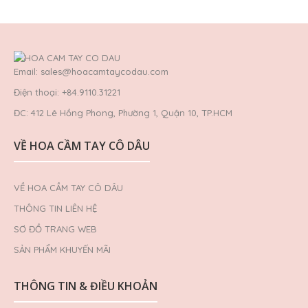
Email: sales@hoacamtaycodau.com
Điện thoại: +84.9110.31221
ĐC: 412 Lê Hồng Phong, Phường 1, Quận 10, TP.HCM
VỀ HOA CẦM TAY CÔ DÂU
VỀ HOA CẦM TAY CÔ DÂU
THÔNG TIN LIÊN HỆ
SƠ ĐỒ TRANG WEB
SẢN PHẨM KHUYẾN MÃI
THÔNG TIN & ĐIỀU KHOẢN