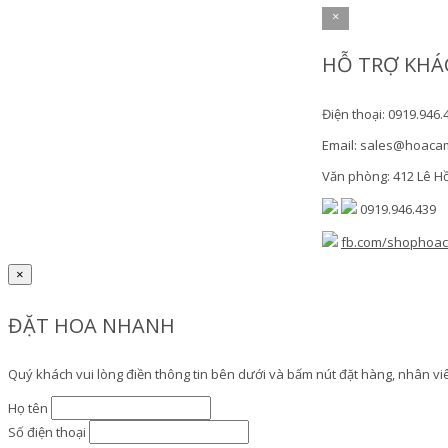
×
HỖ TRỢ KHÁ
Điện thoại: 0919.946.
Email: sales@hoaca
Văn phòng: 412 Lê H
0919.946.439
fb.com/shophoa
×
ĐẶT HOA NHANH
Quý khách vui lòng điền thông tin bên dưới và bấm nút đặt hàng, nhân viên
Họ tên
Số điện thoại