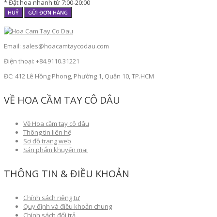
* Đặt hoa nhanh từ 7:00-20:00
HUỶ
GỬI ĐƠN HÀNG
Email: sales@hoacamtaycodau.com
Điện thoại: +84.9110.31221
ĐC: 412 Lê Hồng Phong, Phường 1, Quận 10, TP.HCM
VỀ HOA CẦM TAY CÔ DÂU
Về Hoa cầm tay cô dâu
Thông tin liên hệ
Sơ đồ trang web
Sản phẩm khuyến mãi
THÔNG TIN & ĐIỀU KHOẢN
Chính sách riêng tư
Quy định và điều khoản chung
Chính sách đổi trả