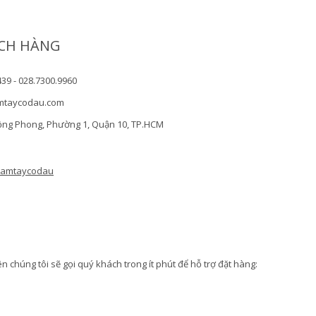
CH HÀNG
439 - 028.7300.9960
mtaycodau.com
ồng Phong, Phường 1, Quận 10, TP.HCM
camtaycodau
 chúng tôi sẽ gọi quý khách trong ít phút để hỗ trợ đặt hàng: