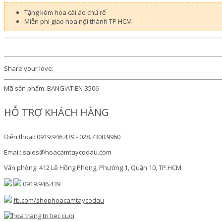
Tặng kèm hoa cài áo chú rể
Miễn phí giao hoa nội thành TP HCM
Share your love:
Mã sản phẩm:
BANGIATIEN-3506
HỖ TRỢ KHÁCH HÀNG
Điện thoại: 0919.946.439 - 028.7300.9960
Email: sales@hoacamtaycodau.com
Văn phòng: 412 Lê Hồng Phong, Phường 1, Quận 10, TP.HCM
0919.946.439
fb.com/shophoacamtaycodau