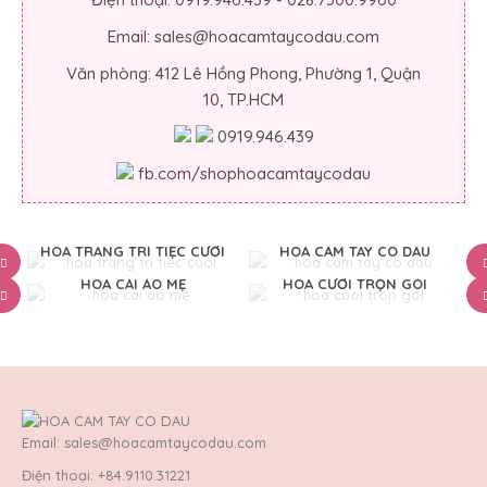
Email: sales@hoacamtaycodau.com
Văn phòng: 412 Lê Hồng Phong, Phường 1, Quận
10, TP.HCM
0919.946.439
fb.com/shophoacamtaycodau
HOA TRANG TRÍ TIỆC CƯỚI
HOA CẦM TAY CÔ DÂU
HOA CÀI ÁO MẸ
HOA CƯỚI TRỌN GÓI
Email: sales@hoacamtaycodau.com
Điện thoại: +84.9110.31221