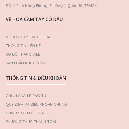
ĐC: 412 Lê Hồng Phong, Phường 1, Quận 10, TP.HCM
VỀ HOA CẦM TAY CÔ DÂU
VỀ HOA CẦM TAY CÔ DÂU
THÔNG TIN LIÊN HỆ
SƠ ĐỒ TRANG WEB
SẢN PHẨM KHUYẾN MÃI
THÔNG TIN & ĐIỀU KHOẢN
CHÍNH SÁCH RIÊNG TƯ
QUY ĐỊNH VÀ ĐIỀU KHOẢN CHUNG
CHÍNH SÁCH ĐỔI TRẢ
PHƯƠNG THỨC THANH TOÁN