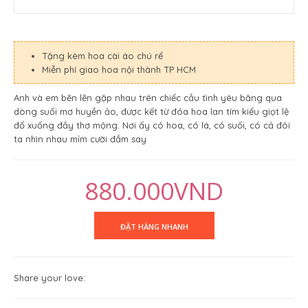
Tặng kèm hoa cài áo chú rể
Miễn phí giao hoa nội thành TP HCM
Anh và em bẽn lẽn gặp nhau trên chiếc cầu tình yêu băng qua
dòng suối mơ huyền ảo, được kết từ đóa hoa lan tím kiểu giọt lệ
đổ xuống đầy thơ mộng. Nơi ấy có hoa, có lá, có suối, có cả đôi
ta nhìn nhau mỉm cười đắm say
880.000VND
Share your love: