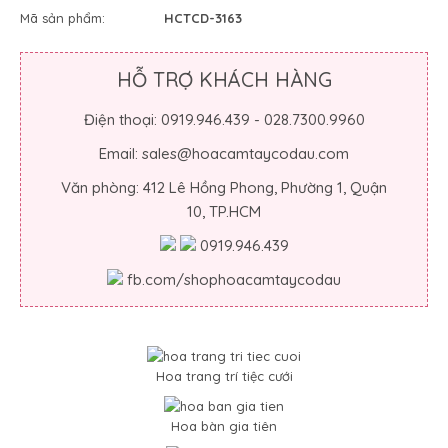
Mã sản phẩm:
HCTCD-3163
HỖ TRỢ KHÁCH HÀNG
Điện thoại: 0919.946.439 - 028.7300.9960
Email: sales@hoacamtaycodau.com
Văn phòng: 412 Lê Hồng Phong, Phường 1, Quận
10, TP.HCM
0919.946.439
fb.com/shophoacamtaycodau
Hoa trang trí tiệc cưới
Hoa bàn gia tiên