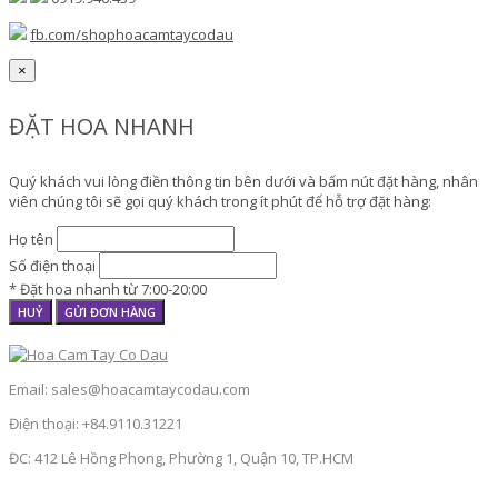
fb.com/shophoacamtaycodau
×
ĐẶT HOA NHANH
Quý khách vui lòng điền thông tin bên dưới và bấm nút đặt hàng, nhân
viên chúng tôi sẽ gọi quý khách trong ít phút để hỗ trợ đặt hàng:
Họ tên
Số điện thoại
* Đặt hoa nhanh từ 7:00-20:00
HUỶ
GỬI ĐƠN HÀNG
Email: sales@hoacamtaycodau.com
Điện thoại: +84.9110.31221
ĐC: 412 Lê Hồng Phong, Phường 1, Quận 10, TP.HCM