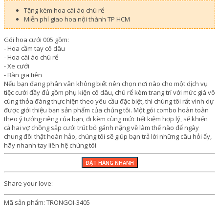
Tặng kèm hoa cài áo chú rể
Miễn phí giao hoa nội thành TP HCM
Gói hoa cưới 005 gồm:
- Hoa cầm tay cô dâu
- Hoa cài áo chú rể
- Xe cưới
- Bàn gia tiên
Nếu bạn đang phân vân không biết nên chọn nơi nào cho một dịch vụ
tiệc cưới đầy đủ gồm phụ kiện cô dâu, chú rể kèm trang trí với mức giá vô
cùng thỏa đáng thực hiện theo yêu cầu đặc biệt, thì chúng tôi rất vinh dự
được giới thiệu bạn sản phẩm của chúng tôi. Một gói combo hoàn toàn
theo ý tưởng riêng của bạn, đi kèm cùng mức tiết kiệm hợp lý, sẽ khiến
cả hai vợ chồng sắp cưới trút bỏ gánh nặng về làm thế nào để ngày
chung đôi thật hoàn hảo, chúng tôi sẽ giúp bạn trả lời những câu hỏi ấy,
hãy nhanh tay liên hệ chúng tôi
Share your love:
Mã sản phẩm:
TRONGOI-3405