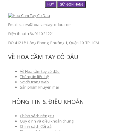
HUỶ
GỬI ĐƠN HÀNG
Email: sales@hoacamtaycodau.com
Điện thoại: +84.9110.31221
ĐC: 412 Lê Hồng Phong, Phường 1, Quận 10, TP.HCM
VỀ HOA CẦM TAY CÔ DÂU
Về Hoa cầm tay cô dâu
Thông tin liên hệ
Sơ đồ trang web
Sản phẩm khuyến mãi
THÔNG TIN & ĐIỀU KHOẢN
Chính sách riêng tư
Quy định và điều khoản chung
Chính sách đổi trả