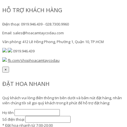
HỖ TRỢ KHÁCH HÀNG
Điện thoại: 0919.946.439 - 028.7300.9960
Email: sales@hoacamtaycodau.com
Văn phòng: 412 Lê Hồng Phong, Phường 1, Quận 10, TP.HCM
0919.946.439
fb.com/shophoacamtaycodau
×
ĐẶT HOA NHANH
Quý khách vui lòng điền thông tin bên dưới và bấm nút đặt hàng, nhân
viên chúng tôi sẽ gọi quý khách trong ít phút để hỗ trợ đặt hàng:
Họ tên
Số điện thoại
* Đặt hoa nhanh từ 7:00-20:00