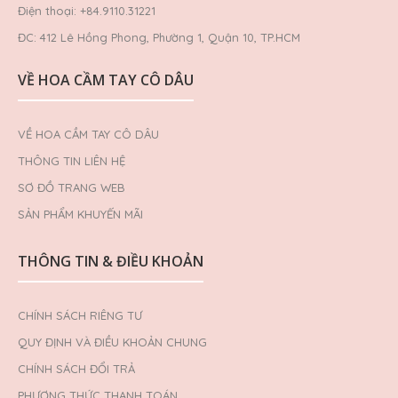
Điện thoại: +84.9110.31221
ĐC: 412 Lê Hồng Phong, Phường 1, Quận 10, TP.HCM
VỀ HOA CẦM TAY CÔ DÂU
VỀ HOA CẦM TAY CÔ DÂU
THÔNG TIN LIÊN HỆ
SƠ ĐỒ TRANG WEB
SẢN PHẨM KHUYẾN MÃI
THÔNG TIN & ĐIỀU KHOẢN
CHÍNH SÁCH RIÊNG TƯ
QUY ĐỊNH VÀ ĐIỀU KHOẢN CHUNG
CHÍNH SÁCH ĐỔI TRẢ
PHƯƠNG THỨC THANH TOÁN