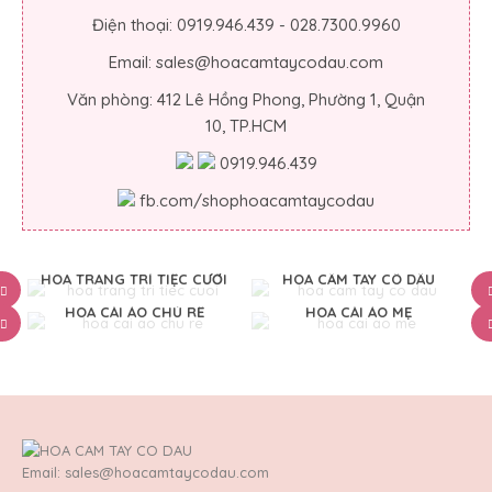
Điện thoại: 0919.946.439 - 028.7300.9960
Email: sales@hoacamtaycodau.com
Văn phòng: 412 Lê Hồng Phong, Phường 1, Quận
10, TP.HCM
0919.946.439
fb.com/shophoacamtaycodau
HOA TRANG TRÍ TIỆC CƯỚI
HOA CẦM TAY CÔ DÂU
HOA CÀI ÁO CHÚ RỂ
HOA CÀI ÁO MẸ
Email: sales@hoacamtaycodau.com