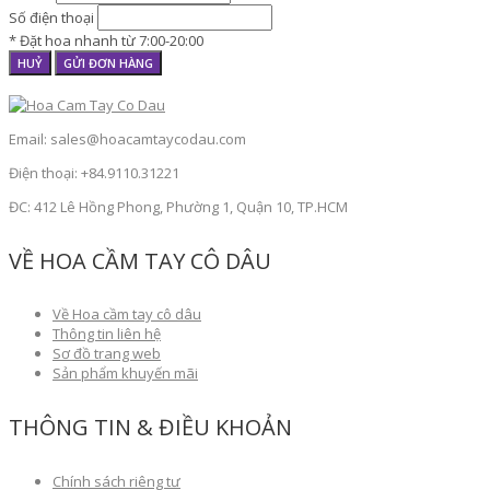
Số điện thoại
* Đặt hoa nhanh từ 7:00-20:00
HUỶ
GỬI ĐƠN HÀNG
Email: sales@hoacamtaycodau.com
Điện thoại: +84.9110.31221
ĐC: 412 Lê Hồng Phong, Phường 1, Quận 10, TP.HCM
VỀ HOA CẦM TAY CÔ DÂU
Về Hoa cầm tay cô dâu
Thông tin liên hệ
Sơ đồ trang web
Sản phẩm khuyến mãi
THÔNG TIN & ĐIỀU KHOẢN
Chính sách riêng tư