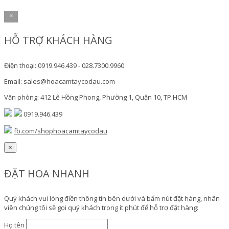
×
HỖ TRỢ KHÁCH HÀNG
Điện thoại: 0919.946.439 - 028.7300.9960
Email: sales@hoacamtaycodau.com
Văn phòng: 412 Lê Hồng Phong, Phường 1, Quận 10, TP.HCM
0919.946.439
fb.com/shophoacamtaycodau
×
ĐẶT HOA NHANH
Quý khách vui lòng điền thông tin bên dưới và bấm nút đặt hàng, nhân
viên chúng tôi sẽ gọi quý khách trong ít phút để hỗ trợ đặt hàng:
Họ tên