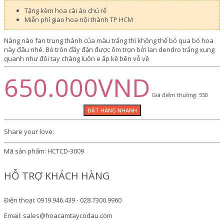
Tặng kèm hoa cài áo chú rể
Miễn phí giao hoa nội thành TP HCM
Nàng nào fan trung thành của màu trắng thì không thể bỏ qua bó hoa
này đâu nhé. Bó tròn đầy đặn được ôm trọn bởi lan dendro trắng xung
quanh như đôi tay chàng luôn e ấp kề bên vỗ về
650.000VND
Giá điểm thưởng: 550
Share your love:
Mã sản phẩm:
HCTCD-3009
HỖ TRỢ KHÁCH HÀNG
Điện thoại: 0919.946.439 - 028.7300.9960
Email: sales@hoacamtaycodau.com