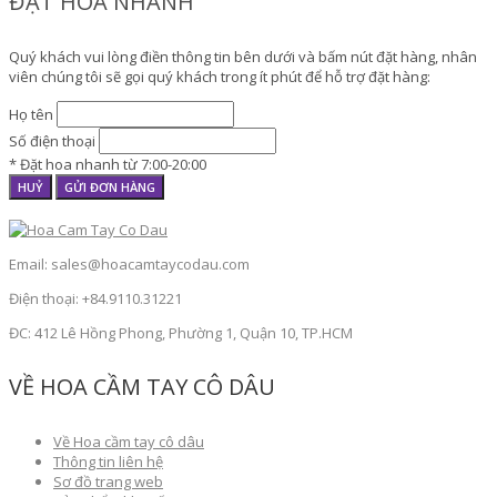
ĐẶT HOA NHANH
Quý khách vui lòng điền thông tin bên dưới và bấm nút đặt hàng, nhân
viên chúng tôi sẽ gọi quý khách trong ít phút để hỗ trợ đặt hàng:
Họ tên
Số điện thoại
* Đặt hoa nhanh từ 7:00-20:00
HUỶ
GỬI ĐƠN HÀNG
Email: sales@hoacamtaycodau.com
Điện thoại: +84.9110.31221
ĐC: 412 Lê Hồng Phong, Phường 1, Quận 10, TP.HCM
VỀ HOA CẦM TAY CÔ DÂU
Về Hoa cầm tay cô dâu
Thông tin liên hệ
Sơ đồ trang web