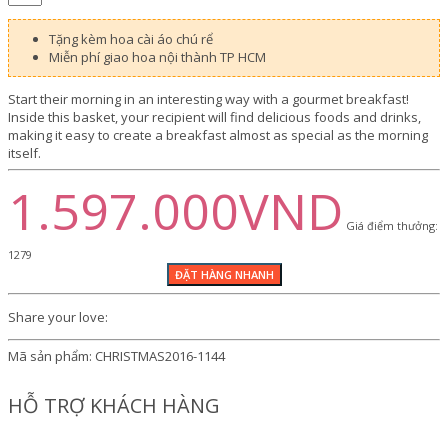
Tặng kèm hoa cài áo chú rể
Miễn phí giao hoa nội thành TP HCM
Start their morning in an interesting way with a gourmet breakfast!
Inside this basket, your recipient will find delicious foods and drinks,
making it easy to create a breakfast almost as special as the morning
itself.
1.597.000VND
Giá điểm thưởng:
1279
Share your love:
Mã sản phẩm:
CHRISTMAS2016-1144
HỖ TRỢ KHÁCH HÀNG