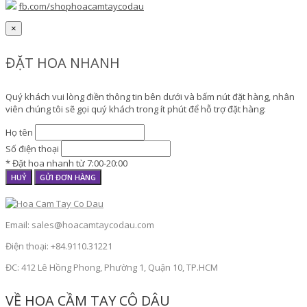
fb.com/shophoacamtaycodau
×
ĐẶT HOA NHANH
Quý khách vui lòng điền thông tin bên dưới và bấm nút đặt hàng, nhân
viên chúng tôi sẽ gọi quý khách trong ít phút để hỗ trợ đặt hàng:
Họ tên
Số điện thoại
* Đặt hoa nhanh từ 7:00-20:00
HUỶ
GỬI ĐƠN HÀNG
Email: sales@hoacamtaycodau.com
Điện thoại: +84.9110.31221
ĐC: 412 Lê Hồng Phong, Phường 1, Quận 10, TP.HCM
VỀ HOA CẦM TAY CÔ DÂU