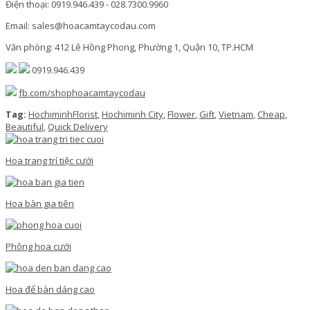
Điện thoại: 0919.946.439 - 028.7300.9960
Email: sales@hoacamtaycodau.com
Văn phòng: 412 Lê Hồng Phong, Phường 1, Quận 10, TP.HCM
0919.946.439
fb.com/shophoacamtaycodau
Tag:
HochiminhFlorist
,
Hochiminh City
,
Flower
,
Gift
,
Vietnam
,
Cheap
,
Beautiful
,
Quick Delivery
Hoa trang trí tiệc cưới
Hoa bàn gia tiên
Phông hoa cưới
Hoa để bàn dáng cao