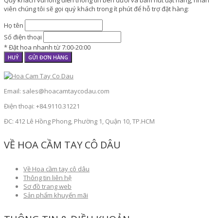
viên chúng tôi sẽ gọi quý khách trong ít phút để hỗ trợ đặt hàng:
Họ tên
Số điện thoại
* Đặt hoa nhanh từ 7:00-20:00
HUỶ
GỬI ĐƠN HÀNG
Email: sales@hoacamtaycodau.com
Điện thoại: +84.9110.31221
ĐC: 412 Lê Hồng Phong, Phường 1, Quận 10, TP.HCM
VỀ HOA CẦM TAY CÔ DÂU
Về Hoa cầm tay cô dâu
Thông tin liên hệ
Sơ đồ trang web
Sản phẩm khuyến mãi