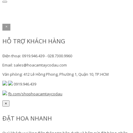
×
HỖ TRỢ KHÁCH HÀNG
Điện thoại: 0919.946.439 - 028.7300.9960
Email: sales@hoacamtaycodau.com
Văn phòng: 412 Lê Hồng Phong, Phường 1, Quận 10, TP.HCM
0919.946.439
fb.com/shophoacamtaycodau
×
ĐẶT HOA NHANH
Quý khách vui lòng điền thông tin bên dưới và bấm nút đặt hàng, nhân