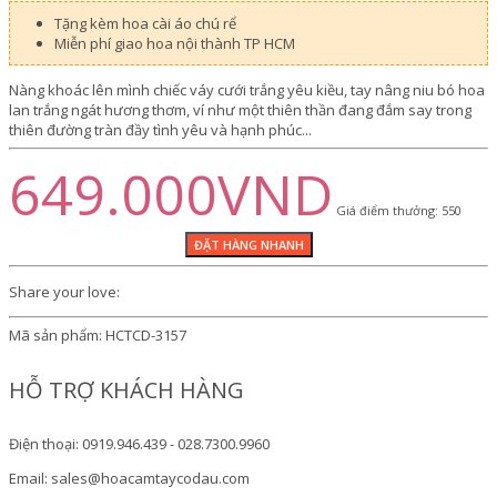
Tặng kèm hoa cài áo chú rể
Miễn phí giao hoa nội thành TP HCM
Nàng khoác lên mình chiếc váy cưới trắng yêu kiều, tay nâng niu bó hoa
lan trắng ngát hương thơm, ví như một thiên thần đang đắm say trong
thiên đường tràn đầy tình yêu và hạnh phúc...
649.000VND
Giá điểm thưởng: 550
Share your love:
Mã sản phẩm:
HCTCD-3157
HỖ TRỢ KHÁCH HÀNG
Điện thoại: 0919.946.439 - 028.7300.9960
Email: sales@hoacamtaycodau.com