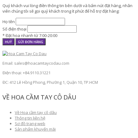
Quý khách vui lòng điền thông tin bên dưới và bấm nút đặt hàng, nhân
viên chúng tôi sẽ gọi quý khách trong ít phút để hỗ trợ đặt hàng:
Họ tên
Số điện thoại
* Đặt hoa nhanh từ 7:00-20:00
HUỶ
GỬI ĐƠN HÀNG
Email: sales@hoacamtaycodau.com
Điện thoại: +84.9110.31221
ĐC: 412 Lê Hồng Phong, Phường 1, Quận 10, TP.HCM
VỀ HOA CẦM TAY CÔ DÂU
Về Hoa cầm tay cô dâu
Thông tin liên hệ
Sơ đồ trang web
Sản phẩm khuyến mãi