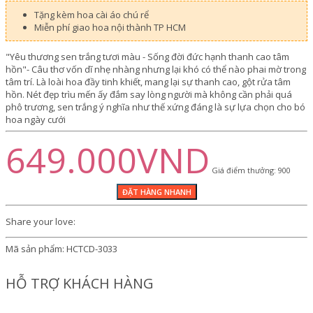
Tặng kèm hoa cài áo chú rể
Miễn phí giao hoa nội thành TP HCM
"Yêu thương sen trắng tươi màu - Sống đời đức hạnh thanh cao tâm
hồn"- Câu thơ vốn dĩ nhẹ nhàng nhưng lại khó có thể nào phai mờ trong
tâm trí. Là loài hoa đầy tinh khiết, mang lại sự thanh cao, gột rửa tâm
hồn. Nét đẹp trìu mến ấy đắm say lòng người mà không cần phải quá
phô trương, sen trắng ý nghĩa như thế xứng đáng là sự lựa chọn cho bó
hoa ngày cưới
649.000VND
Giá điểm thưởng: 900
Share your love:
Mã sản phẩm:
HCTCD-3033
HỖ TRỢ KHÁCH HÀNG